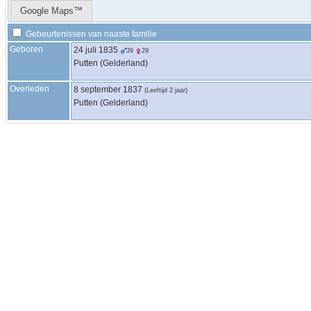
Google Maps™
Gebeurtenissen van naaste familie
Geboren
24 juli 1835
39
29
Putten (Gelderland)
Overleden
8 september 1837
(Leeftijd 2 jaar)
Putten (Gelderland)