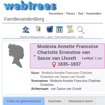
Favorieten
Thema
Taal
Aanmelden
FamilievandenBerg
Stamboom
Diagrammen
Lijsten
Kalender
Rapporten
Zoek
Modesta Annette Francoise
Charlotte Ernestine
van
Sasse van IJsselt
Leeftijd:
2 jaar
1835
–
1837
Naam
Modesta Annette Francoise Charlotte
Ernestine
van Sasse van IJsselt
Voornamen
Modesta Annette Francoise Charlotte
Ernestine
Achternaam
van Sasse van IJsselt
Feiten en gebeurtenissen
Gezinnen
Interactieve boom