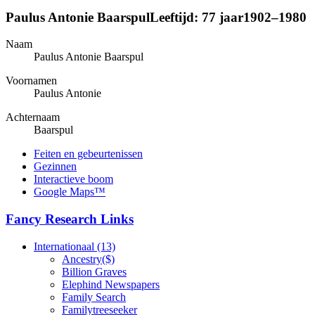
Paulus Antonie
Baarspul
Leeftijd:
77 jaar
1902
–
1980
Naam
Paulus Antonie
Baarspul
Voornamen
Paulus Antonie
Achternaam
Baarspul
Feiten en gebeurtenissen
Gezinnen
Interactieve boom
Google Maps™
Fancy Research Links
Internationaal (13)
Ancestry($)
Billion Graves
Elephind Newspapers
Family Search
Familytreeseeker