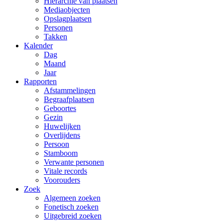
Hiërarchie van plaatsen
Mediaobjecten
Opslagplaatsen
Personen
Takken
Kalender
Dag
Maand
Jaar
Rapporten
Afstammelingen
Begraafplaatsen
Geboortes
Gezin
Huwelijken
Overlijdens
Persoon
Stamboom
Verwante personen
Vitale records
Voorouders
Zoek
Algemeen zoeken
Fonetisch zoeken
Uitgebreid zoeken