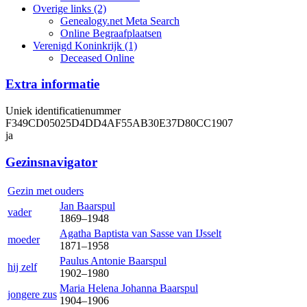
Overige links (2)
Genealogy.net Meta Search
Online Begraafplaatsen
Verenigd Koninkrijk (1)
Deceased Online
Extra informatie
Uniek identificatienummer
F349CD05025D4DD4AF55AB30E37D80CC1907
ja
Gezinsnavigator
Gezin met ouders
Jan
Baarspul
vader
1869
–
1948
Agatha Baptista
van Sasse van IJsselt
moeder
1871
–
1958
Paulus Antonie
Baarspul
hij zelf
1902
–
1980
Maria Helena Johanna
Baarspul
jongere zus
1904
–
1906