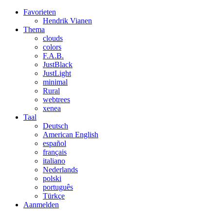
Favorieten
Hendrik
Vianen
Thema
clouds
colors
F.A.B.
JustBlack
JustLight
minimal
Rural
webtrees
xenea
Taal
Deutsch
American English
español
français
italiano
Nederlands
polski
português
Türkçe
Aanmelden