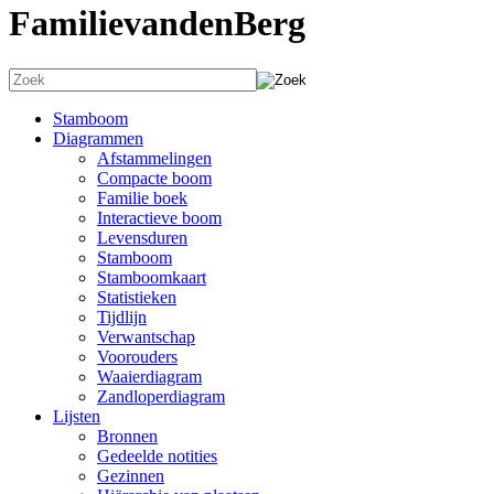
FamilievandenBerg
Stamboom
Diagrammen
Afstammelingen
Compacte boom
Familie boek
Interactieve boom
Levensduren
Stamboom
Stamboomkaart
Statistieken
Tijdlijn
Verwantschap
Voorouders
Waaierdiagram
Zandloperdiagram
Lijsten
Bronnen
Gedeelde notities
Gezinnen