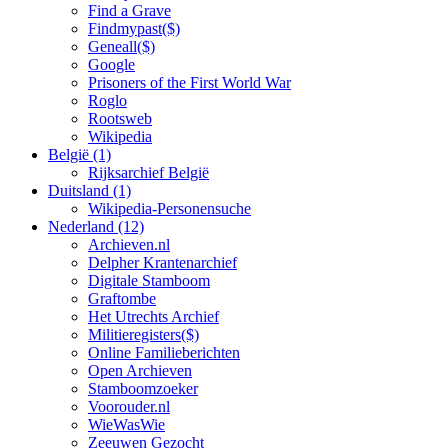
Find a Grave
Findmypast($)
Geneall($)
Google
Prisoners of the First World War
Roglo
Rootsweb
Wikipedia
België (1)
Rijksarchief België
Duitsland (1)
Wikipedia-Personensuche
Nederland (12)
Archieven.nl
Delpher Krantenarchief
Digitale Stamboom
Graftombe
Het Utrechts Archief
Militieregisters($)
Online Familieberichten
Open Archieven
Stamboomzoeker
Voorouder.nl
WieWasWie
Zeeuwen Gezocht