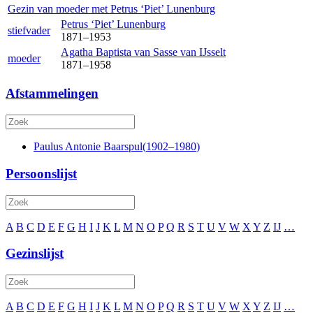
Gezin van moeder met
Petrus ‘Piet’
Lunenburg
Petrus ‘Piet’
Lunenburg
stiefvader
1871
–
1953
Agatha Baptista
van Sasse van IJsselt
moeder
1871
–
1958
Afstammelingen
Paulus Antonie
Baarspul
(
1902
–
1980
)
Persoonslijst
A
B
C
D
E
F
G
H
I
J
K
L
M
N
O
P
Q
R
S
T
U
V
W
X
Y
Z
IJ
…
Gezinslijst
A
B
C
D
E
F
G
H
I
J
K
L
M
N
O
P
Q
R
S
T
U
V
W
X
Y
Z
IJ
…