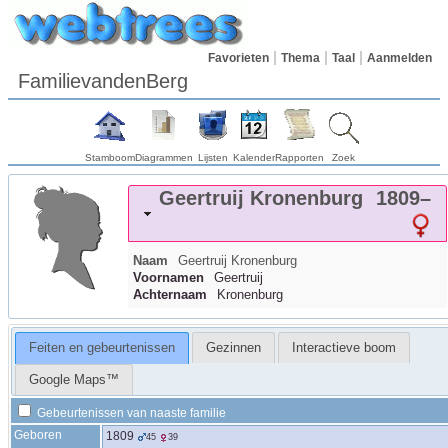
Favorieten
Thema
Taal
Aanmelden
FamilievandenBerg
Stamboom
Diagrammen
Lijsten
Kalender
Rapporten
Zoek
Geertruij
Kronenburg
1809
–
Naam
Geertruij
Kronenburg
Voornamen
Geertruij
Achternaam
Kronenburg
Feiten en gebeurtenissen
Gezinnen
Interactieve boom
Google Maps™
Gebeurtenissen van naaste familie
Geboren
1809
45
39