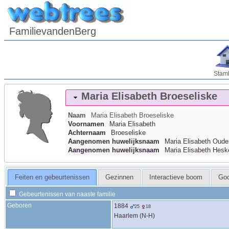
FamilievandenBerg
Stam
Maria Elisabeth
Broeseliske
Naam
Maria Elisabeth
Broeseliske
Voornamen
Maria Elisabeth
Achternaam
Broeseliske
Aangenomen huwelijksnaam
Maria Elisabeth Oude
Aangenomen huwelijksnaam
Maria Elisabeth Hesk
Feiten en gebeurtenissen
Gezinnen
Interactieve boom
Go
Gebeurtenissen van naaste familie
Geboren
1884
25
18
Haarlem (N-H)