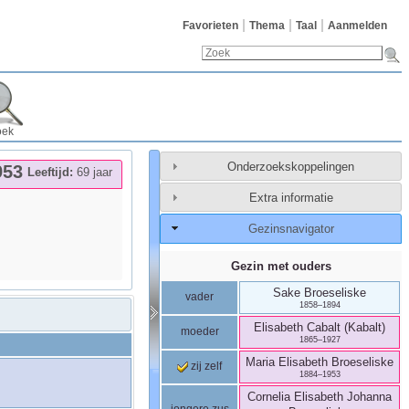
Favorieten
Thema
Taal
Aanmelden
oek
Onderzoekskoppelingen
953
Leeftijd:
69 jaar
Extra informatie
Gezinsnavigator
Gezin met ouders
Sake
Broeseliske
vader
1858
–
1894
Elisabeth
Cabalt (Kabalt)
moeder
1865
–
1927
Maria Elisabeth
Broeseliske
zij zelf
1884
–
1953
Cornelia Elisabeth Johanna
jongere zus