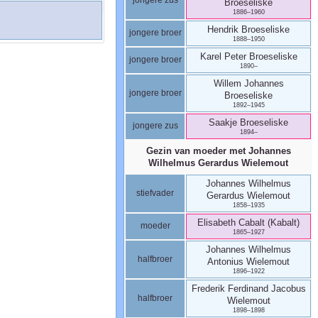
Broeseliske
1886
–
1960
Hendrik
Broeseliske
jongere broer
1888
–
1950
Karel Peter
Broeseliske
jongere broer
1890
–
Willem Johannes
jongere broer
Broeseliske
1892
–
1945
Saakje
Broeseliske
jongere zus
1894
–
Gezin van moeder met
Johannes
Wilhelmus Gerardus
Wielemout
Johannes Wilhelmus
stiefvader
Gerardus
Wielemout
1858
–
1935
Elisabeth
Cabalt (Kabalt)
moeder
1865
–
1927
Johannes Wilhelmus
halfbroer
Antonius
Wielemout
1896
–
1922
Frederik Ferdinand Jacobus
halfbroer
Wielemout
1898
–
1898