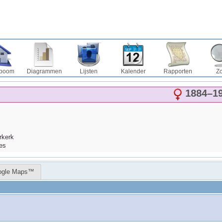
boom
Diagrammen
Lijsten
Kalender
Rapporten
Z
1884
–
1
rkerk
es
ogle Maps™