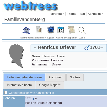
Favorieten
Thema
Taal
Aanmelden
FamilievandenBerg
Stamboom
Diagrammen
Lijsten
Kalender
Rapporten
Zoek
Henricus
Driever
1701
–
Naam
Henricus
Driever
Voornamen
Henricus
Achternaam
Driever
Feiten en gebeurtenissen
Gezinnen
Notities
Interactieve boom
Google Maps™
Gebeurtenissen van naaste familie
Geboren
1701
34
Beek en Bergh (Gelderland)