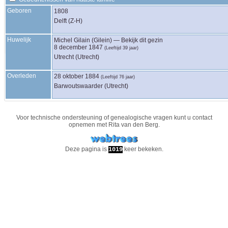
Geboren
1808
Delft (Z-H)
Huwelijk
Michel
Gilain (Gilein)
—
Bekijk dit gezin
8 december 1847
(Leeftijd 39 jaar)
Utrecht (Utrecht)
Overleden
28 oktober 1884
(Leeftijd 76 jaar)
Barwoutswaarder (Utrecht)
Voor technische ondersteuning of genealogische vragen kunt u contact
opnemen met
Rita van den Berg
.
Deze pagina is
keer bekeken.
1019