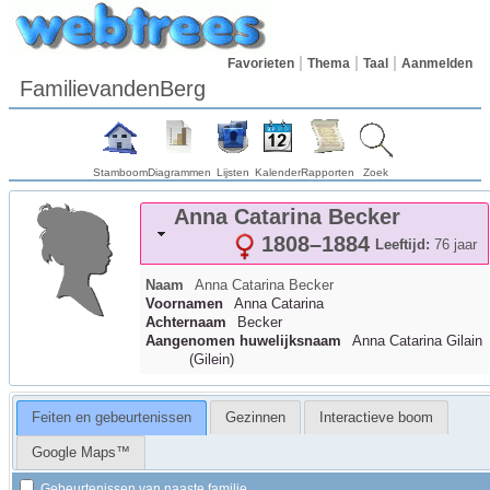
Favorieten
Thema
Taal
Aanmelden
FamilievandenBerg
Stamboom
Diagrammen
Lijsten
Kalender
Rapporten
Zoek
Anna Catarina
Becker
1808
–
1884
Leeftijd:
76 jaar
Naam
Anna Catarina
Becker
Voornamen
Anna Catarina
Achternaam
Becker
Aangenomen huwelijksnaam
Anna Catarina Gilain
(Gilein)
Feiten en gebeurtenissen
Gezinnen
Interactieve boom
Google Maps™
Gebeurtenissen van naaste familie