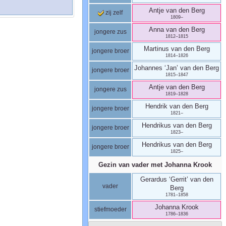
Antje
van den Berg
zij zelf
1809
–
Anna
van den Berg
jongere zus
1812
–
1815
Martinus
van den Berg
jongere broer
1814
–
1826
Johannes ‘Jan’
van den Berg
jongere broer
1815
–
1847
Antje
van den Berg
jongere zus
1819
–
1828
Hendrik
van den Berg
jongere broer
1821
–
Hendrikus
van den Berg
jongere broer
1823
–
Hendrikus
van den Berg
jongere broer
1825
–
Gezin van vader met
Johanna
Krook
Gerardus ‘Gerrit’
van den
vader
Berg
1781
–
1858
Johanna
Krook
stiefmoeder
1786
–
1836