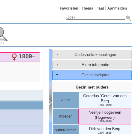
Favorieten
Thema
Taal
Aanmelden
oek
Onderzoekskoppelingen
1809
–
Extra informatie
Gezinsnavigator
Gezin met ouders
Gerardus ‘Gerrit’
van den
vader
Berg
1781
–
1858
Neeltje
Hoogeveen
moeder
(Hogeveen)
1787
–
1826
Dirk
van den Berg
oudere broer
1807
–
1865