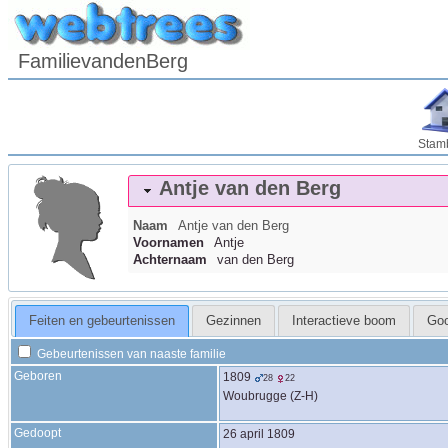
FamilievandenBerg
Stam
Antje
van den Berg
Naam
Antje
van den Berg
Voornamen
Antje
Achternaam
van den Berg
Feiten en gebeurtenissen
Gezinnen
Interactieve boom
Go
Gebeurtenissen van naaste familie
Geboren
1809
28
22
Woubrugge (Z-H)
Gedoopt
26 april 1809