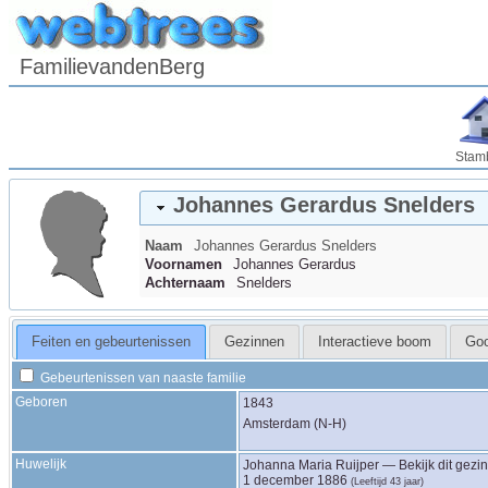
FamilievandenBerg
Stam
Johannes Gerardus
Snelders
Naam
Johannes Gerardus
Snelders
Voornamen
Johannes Gerardus
Achternaam
Snelders
Feiten en gebeurtenissen
Gezinnen
Interactieve boom
Go
Gebeurtenissen van naaste familie
Geboren
1843
Amsterdam (N-H)
Huwelijk
Johanna Maria
Ruijper
—
Bekijk dit gezin
1 december 1886
(Leeftijd 43 jaar)