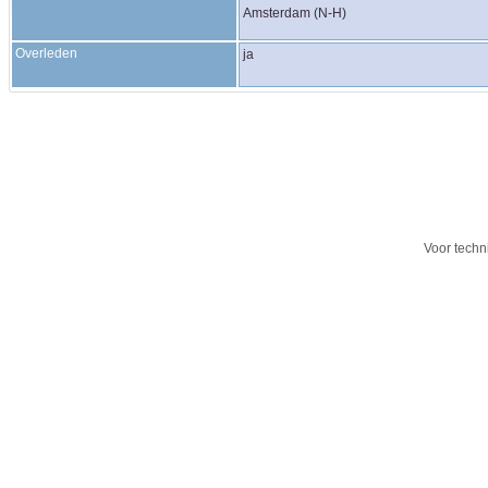
Amsterdam (N-H)
Overleden
ja
Voor techn