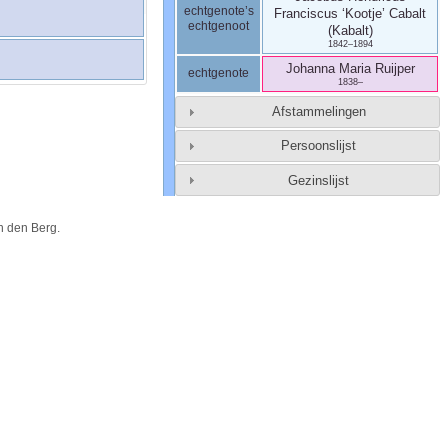
echtgenote’s
Franciscus ‘Kootje’
Cabalt
echtgenoot
(Kabalt)
1842
–
1894
Johanna Maria
Ruijper
echtgenote
1838
–
Afstammelingen
Persoonslijst
Gezinslijst
n den Berg
.