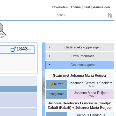
Favorieten
Thema
Taal
Aanmelden
oek
Onderzoekskoppelingen
1843
–
Extra informatie
Gezinsnavigator
Gezin met
Johanna Maria
Ruijper
Johannes Gerardus
Snelders
hij zelf
1843
–
Johanna Maria
Ruijper
echtgenote
1838
–
Jacobus Hendricus Franciscus ‘Kootje’
Cabalt (Kabalt)
+
Johanna Maria
Ruijper
Jacobus Hendricus