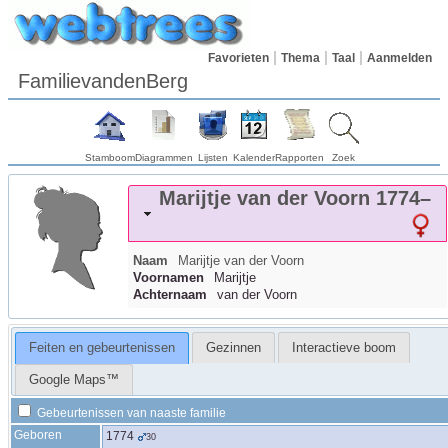
Favorieten
Thema
Taal
Aanmelden
FamilievandenBerg
Stamboom
Diagrammen
Lijsten
Kalender
Rapporten
Zoek
Marijtje
van der Voorn
1774
–
Naam
Marijtje
van der Voorn
Voornamen
Marijtje
Achternaam
van der Voorn
Feiten en gebeurtenissen
Gezinnen
Interactieve boom
Google Maps™
Gebeurtenissen van naaste familie
Geboren
1774
30