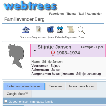
Favorieten
Thema
Taal
Aanmelden
FamilievandenBerg
Stamboom
Diagrammen
Lijsten
Kalender
Rapporten
Zoek
Stijntje
Jansen
Leeftijd:
71 jaar
1903
–
1974
Naam
Stijntje
Jansen
Voornamen
Stijntje
Achternaam
Jansen
Aangenomen huwelijksnaam
Stijntje Lunenburg
Feiten en gebeurtenissen
Gezinnen
Interactieve boom
Google Maps™
Gebeurtenissen van naaste familie