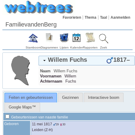
Favorieten
Thema
Taal
Aanmelden
FamilievandenBerg
Stamboom
Diagrammen
Lijsten
Kalender
Rapporten
Zoek
Willem
Fuchs
1817
–
Naam
Willem
Fuchs
Voornamen
Willem
Achternaam
Fuchs
Feiten en gebeurtenissen
Gezinnen
Interactieve boom
Google Maps™
Gebeurtenissen van naaste familie
Geboren
11 mei 1817
29
30
Leiden (Z-H)