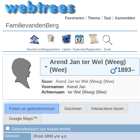
Favorieten
Thema
Taal
Aanmelden
FamilievandenBerg
Stamboom
Diagrammen
Lijsten
Kalender
Rapporten
Zoek
Arend Jan
ter Wel (Weeg)
(Wee)
1893
–
Naam
Arend Jan
ter Wel (Weeg) (Wee)
Voornamen
Arend Jan
Achternaam
ter Wel (Weeg) (Wee)
Feiten en gebeurtenissen
Gezinnen
Interactieve boom
Google Maps™
Gebeurtenissen van naaste familie
Geboren
29 juli 1893
40
31