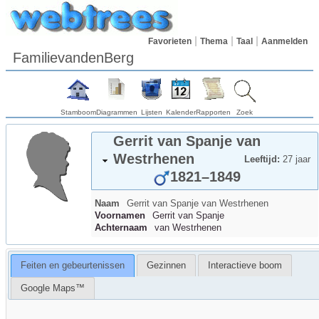
Favorieten
Thema
Taal
Aanmelden
FamilievandenBerg
Stamboom
Diagrammen
Lijsten
Kalender
Rapporten
Zoek
Gerrit van Spanje
van
Westrhenen
Leeftijd:
27 jaar
1821
–
1849
Naam
Gerrit van Spanje
van Westrhenen
Voornamen
Gerrit van Spanje
Achternaam
van Westrhenen
Feiten en gebeurtenissen
Gezinnen
Interactieve boom
Google Maps™