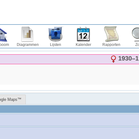
boom
Diagrammen
Lijsten
Kalender
Rapporten
Z
1930
–
1
ogle Maps™