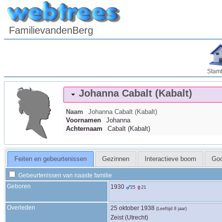
FamilievandenBerg
Stam
Johanna
Cabalt (Kabalt)
Naam
Johanna
Cabalt (Kabalt)
Voornamen
Johanna
Achternaam
Cabalt (Kabalt)
Feiten en gebeurtenissen
Gezinnen
Interactieve boom
Go
Gebeurtenissen van naaste familie
Geboren
1930
25
21
Overleden
25 oktober 1938
(Leeftijd 8 jaar)
Zeist (Utrecht)