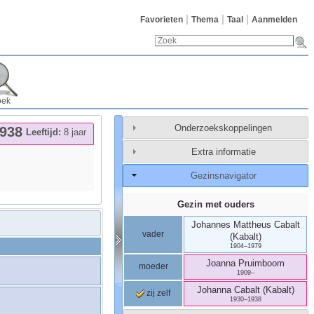
Favorieten
Thema
Taal
Aanmelden
oek
Onderzoekskoppelingen
938
Leeftijd:
8 jaar
Extra informatie
Gezinsnavigator
Gezin met ouders
Johannes Mattheus
Cabalt
vader
(Kabalt)
1904
–
1979
Joanna
Pruimboom
moeder
1909
–
Johanna
Cabalt (Kabalt)
zij zelf
1930
–
1938