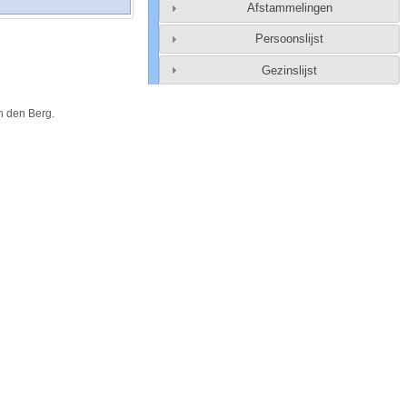
Afstammelingen
Persoonslijst
Gezinslijst
n den Berg
.