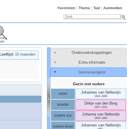
Favorieten
Thema
Taal
Aanmelden
oek
Onderzoekskoppelingen
Leeftijd:
15 maanden
Extra informatie
Gezinsnavigator
Gezin met ouders
Johannes
van Nellestijn
vader
1824
–
1893
Dirkje
van den Berg
moeder
1827
–
1912
Johanna
van Nellestijn
oudere zus
1849
–
1882
Johannes
van Nellestijn
oudere broer
1851
–