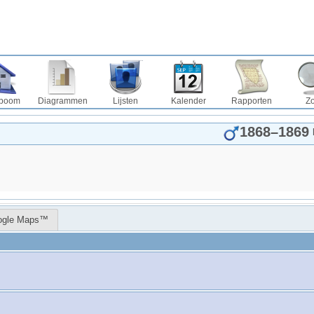
boom
Diagrammen
Lijsten
Kalender
Rapporten
Z
1868
–
1869
ogle Maps™