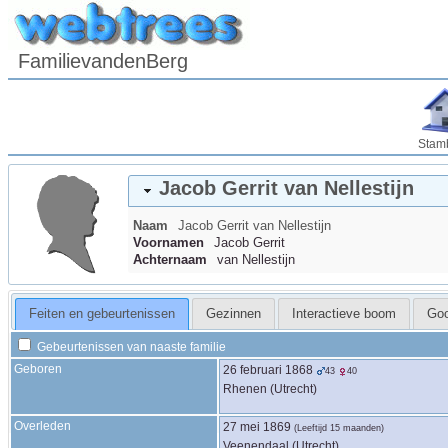
FamilievandenBerg
Stam
Jacob Gerrit
van Nellestijn
Naam
Jacob Gerrit
van Nellestijn
Voornamen
Jacob Gerrit
Achternaam
van Nellestijn
Feiten en gebeurtenissen
Gezinnen
Interactieve boom
Go
Gebeurtenissen van naaste familie
Geboren
26 februari 1868
43
40
Rhenen (Utrecht)
Overleden
27 mei 1869
(Leeftijd 15 maanden)
Veenendaal (Utrecht)