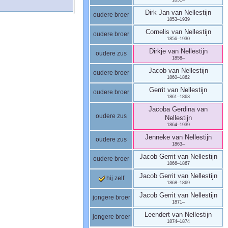
Dirk Jan
van Nellestijn
oudere broer
1853
–
1939
Cornelis
van Nellestijn
oudere broer
1856
–
1930
Dirkje
van Nellestijn
oudere zus
1858
–
Jacob
van Nellestijn
oudere broer
1860
–
1862
Gerrit
van Nellestijn
oudere broer
1861
–
1863
Jacoba Gerdina
van
oudere zus
Nellestijn
1864
–
1939
Jenneke
van Nellestijn
oudere zus
1863
–
Jacob Gerrit
van Nellestijn
oudere broer
1866
–
1867
Jacob Gerrit
van Nellestijn
hij zelf
1868
–
1869
Jacob Gerrit
van Nellestijn
jongere broer
1871
–
Leendert
van Nellestijn
jongere broer
1874
–
1874