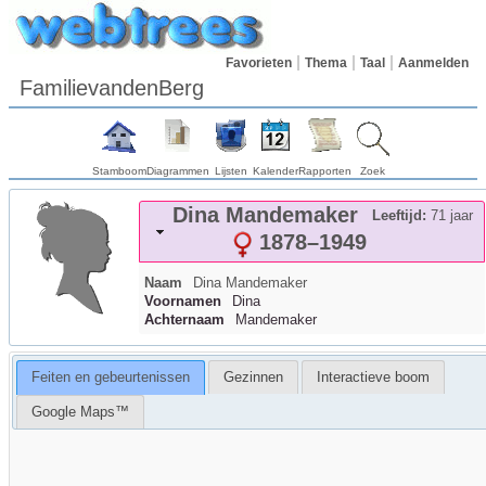
Favorieten
Thema
Taal
Aanmelden
FamilievandenBerg
Stamboom
Diagrammen
Lijsten
Kalender
Rapporten
Zoek
Dina
Mandemaker
Leeftijd:
71 jaar
1878
–
1949
Naam
Dina
Mandemaker
Voornamen
Dina
Achternaam
Mandemaker
Feiten en gebeurtenissen
Gezinnen
Interactieve boom
Google Maps™