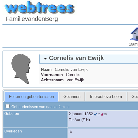
FamilievandenBerg
Stam
Cornelis
van Ewijk
Naam
Cornelis
van Ewijk
Voornamen
Cornelis
Achternaam
van Ewijk
Feiten en gebeurtenissen
Gezinnen
Interactieve boom
Go
Gebeurtenissen van naaste familie
Geboren
2 januari 1852
32
30
Ter Aar (Z-H)
Overleden
ja