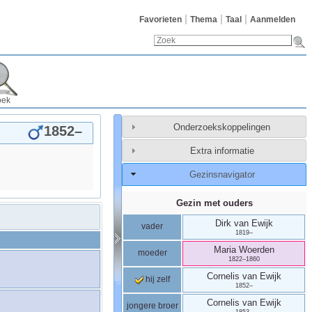
Favorieten
Thema
Taal
Aanmelden
oek
Onderzoekskoppelingen
1852
–
Extra informatie
Gezinsnavigator
Gezin met ouders
Dirk
van Ewijk
vader
1819
–
Maria
Woerden
moeder
1822
–
1860
Cornelis
van Ewijk
hij zelf
1852
–
Cornelis
van Ewijk
jongere broer
1853
–