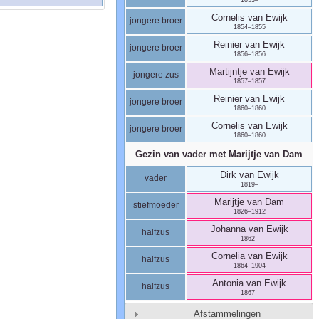
Cornelis
van Ewijk
jongere broer
1854
–
1855
Reinier
van Ewijk
jongere broer
1856
–
1856
Martijntje
van Ewijk
jongere zus
1857
–
1857
Reinier
van Ewijk
jongere broer
1860
–
1860
Cornelis
van Ewijk
jongere broer
1860
–
1860
Gezin van vader met
Marijtje
van Dam
Dirk
van Ewijk
vader
1819
–
Marijtje
van Dam
stiefmoeder
1826
–
1912
Johanna
van Ewijk
halfzus
1862
–
Cornelia
van Ewijk
halfzus
1864
–
1904
Antonia
van Ewijk
halfzus
1867
–
Afstammelingen