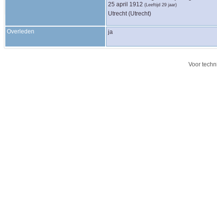
25 april 1912
(Leeftijd 29 jaar)
Utrecht (Utrecht)
Overleden
ja
Voor techn