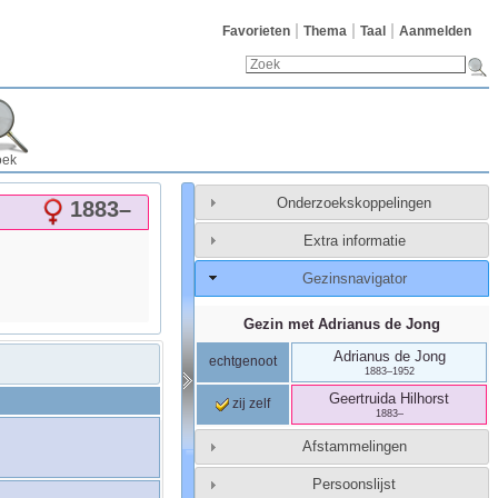
Favorieten
Thema
Taal
Aanmelden
oek
Onderzoekskoppelingen
1883
–
Extra informatie
Gezinsnavigator
Gezin met
Adrianus
de Jong
Adrianus
de Jong
echtgenoot
1883
–
1952
Geertruida
Hilhorst
zij zelf
1883
–
Afstammelingen
Persoonslijst