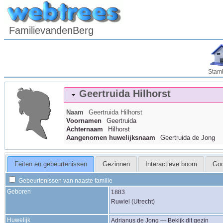
FamilievandenBerg
Stam
Geertruida
Hilhorst
Naam
Geertruida
Hilhorst
Voornamen
Geertruida
Achternaam
Hilhorst
Aangenomen huwelijksnaam
Geertruida de Jong
Feiten en gebeurtenissen
Gezinnen
Interactieve boom
Go
Gebeurtenissen van naaste familie
Geboren
1883
Ruwiel (Utrecht)
Huwelijk
Adrianus
de Jong
—
Bekijk dit gezin