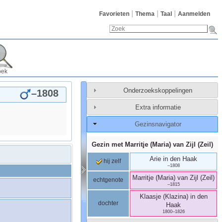
Favorieten
Thema
Taal
Aanmelden
oek
Onderzoekskoppelingen
–
1808
Extra informatie
Gezinsnavigator
Gezin met
Marritje (Maria)
van Zijl (Zeil)
Arie
in den Haak
hij zelf
–
1808
Marritje (Maria)
van Zijl (Zeil)
echtgenote
–
1815
Klaasje (Klazina)
in den
dochter
Haak
1800
–
1826