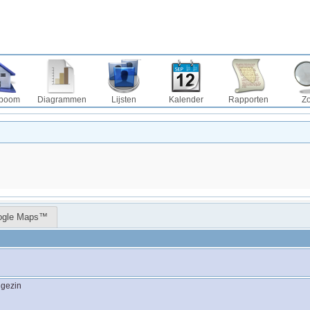
boom
Diagrammen
Lijsten
Kalender
Rapporten
Z
ogle Maps™
t gezin