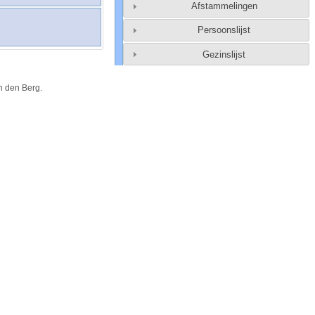
Afstammelingen
Persoonslijst
Gezinslijst
n den Berg
.