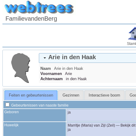
FamilievandenBerg
Stam
Arie
in den Haak
Naam
Arie
in den Haak
Voornamen
Arie
Achternaam
in den Haak
Feiten en gebeurtenissen
Gezinnen
Interactieve boom
Go
Gebeurtenissen van naaste familie
Geboren
ja
Huwelijk
Marritje (Maria)
van Zijl (Zeil)
—
Bekijk di
ja