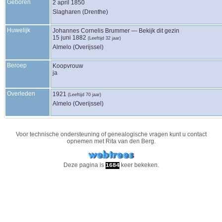
Geboren
2 april 1850
Slagharen (Drenthe)
Huwelijk
Johannes Cornelis
Brummer
—
Bekijk dit gezin
15 juni 1882
(Leeftijd 32 jaar)
Almelo (Overijssel)
Beroep
Koopvrouw
ja
Overleden
1921
(Leeftijd 70 jaar)
Almelo (Overijssel)
Voor technische ondersteuning of genealogische vragen kunt u contact
opnemen met
Rita van den Berg
.
Deze pagina is
keer bekeken.
1684