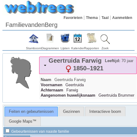
Favorieten
Thema
Taal
Aanmelden
FamilievandenBerg
Stamboom
Diagrammen
Lijsten
Kalender
Rapporten
Zoek
Geertruida
Farwig
Leeftijd:
70 jaar
1850
–
1921
Naam
Geertruida
Farwig
Voornamen
Geertruida
Achternaam
Farwig
Aangenomen huwelijksnaam
Geertruida Brummer
Feiten en gebeurtenissen
Gezinnen
Interactieve boom
Google Maps™
Gebeurtenissen van naaste familie