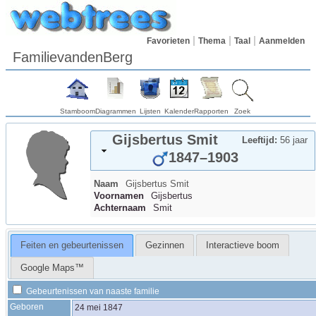
Favorieten
Thema
Taal
Aanmelden
FamilievandenBerg
Stamboom
Diagrammen
Lijsten
Kalender
Rapporten
Zoek
Gijsbertus
Smit
Leeftijd:
56 jaar
1847
–
1903
Naam
Gijsbertus
Smit
Voornamen
Gijsbertus
Achternaam
Smit
Feiten en gebeurtenissen
Gezinnen
Interactieve boom
Google Maps™
Gebeurtenissen van naaste familie
Geboren
24 mei 1847