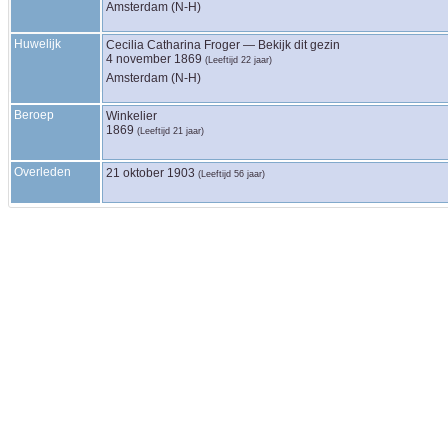
Amsterdam (N-H)
Huwelijk
Cecilia Catharina
Froger
—
Bekijk dit gezin
4 november 1869
(Leeftijd 22 jaar)
Amsterdam (N-H)
Beroep
Winkelier
1869
(Leeftijd 21 jaar)
Overleden
21 oktober 1903
(Leeftijd 56 jaar)