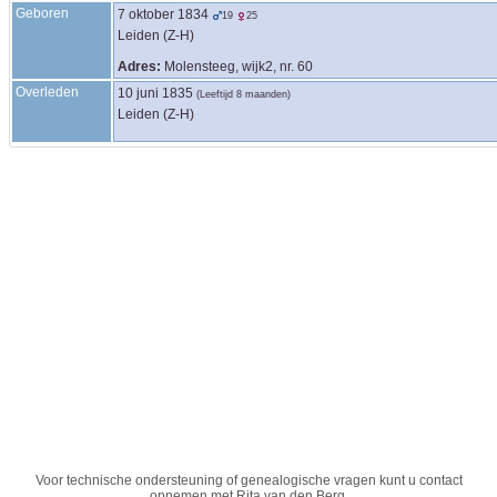
Geboren
7 oktober 1834
19
25
Leiden (Z-H)
Adres:
Molensteeg, wijk2, nr. 60
Overleden
10 juni 1835
(Leeftijd 8 maanden)
Leiden (Z-H)
Voor technische ondersteuning of genealogische vragen kunt u contact
opnemen met
Rita van den Berg
.