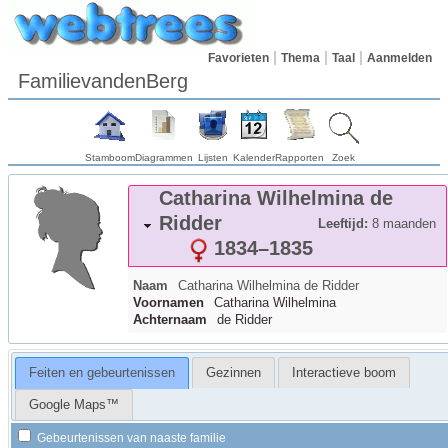
Favorieten
Thema
Taal
Aanmelden
FamilievandenBerg
Stamboom
Diagrammen
Lijsten
Kalender
Rapporten
Zoek
Catharina Wilhelmina
de
Ridder
Leeftijd:
8 maanden
1834
–
1835
Naam
Catharina Wilhelmina
de Ridder
Voornamen
Catharina Wilhelmina
Achternaam
de Ridder
Feiten en gebeurtenissen
Gezinnen
Interactieve boom
Google Maps™
Gebeurtenissen van naaste familie