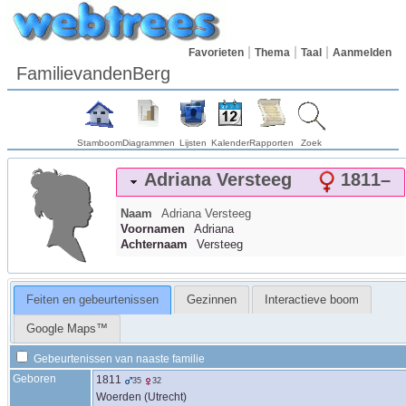
Favorieten
Thema
Taal
Aanmelden
FamilievandenBerg
Stamboom
Diagrammen
Lijsten
Kalender
Rapporten
Zoek
Adriana
Versteeg
1811
–
Naam
Adriana
Versteeg
Voornamen
Adriana
Achternaam
Versteeg
Feiten en gebeurtenissen
Gezinnen
Interactieve boom
Google Maps™
Gebeurtenissen van naaste familie
Geboren
1811
35
32
Woerden (Utrecht)