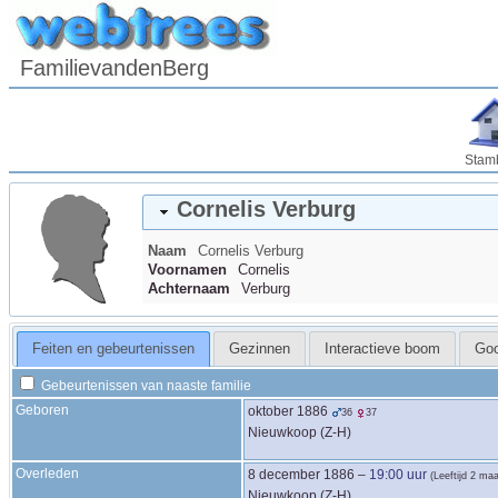
FamilievandenBerg
Stam
Cornelis
Verburg
Naam
Cornelis
Verburg
Voornamen
Cornelis
Achternaam
Verburg
Feiten en gebeurtenissen
Gezinnen
Interactieve boom
Go
Gebeurtenissen van naaste familie
Geboren
oktober 1886
36
37
Nieuwkoop (Z-H)
Overleden
8 december 1886
–
19:00 uur
(Leeftijd 2 ma
Nieuwkoop (Z-H)