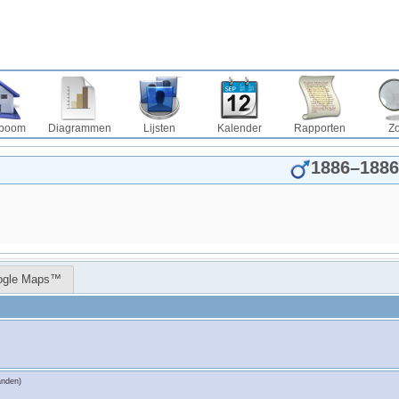
boom
Diagrammen
Lijsten
Kalender
Rapporten
Z
1886
–
1886
ogle Maps™
anden)