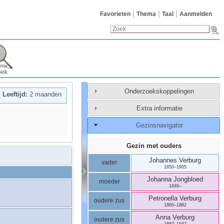
Favorieten
Thema
Taal
Aanmelden
oek
Onderzoekskoppelingen
Leeftijd:
2 maanden
Extra informatie
Gezinsnavigator
Gezin met ouders
Johannes
Verburg
vader
1850
–
1905
Johanna
Jongbloed
moeder
1849
–
Petronella
Verburg
oudere zus
1880
–
1882
Anna
Verburg
oudere zus
1882
–
1947