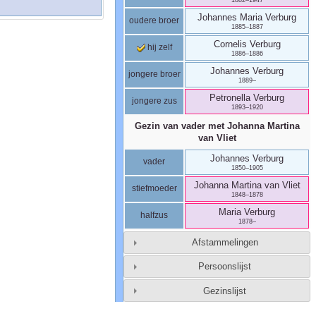
Johannes Maria
Verburg
oudere broer
1885
–
1887
Cornelis
Verburg
hij zelf
1886
–
1886
Johannes
Verburg
jongere broer
1889
–
Petronella
Verburg
jongere zus
1893
–
1920
Gezin van vader met
Johanna Martina
van Vliet
Johannes
Verburg
vader
1850
–
1905
Johanna Martina
van Vliet
stiefmoeder
1848
–
1878
Maria
Verburg
halfzus
1878
–
Afstammelingen
Persoonslijst
Gezinslijst