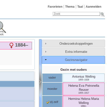
Favorieten
Thema
Taal
Aanmelden
oek
Onderzoekskoppelingen
1884
–
Extra informatie
Gezinsnavigator
Gezin met ouders
Antonius
Welling
vader
1855
–
1928
Helena Eva Petronella
moeder
Reuser
1855
–
1917
Hermina Helena Maria
zij zelf
Welling
1884
–