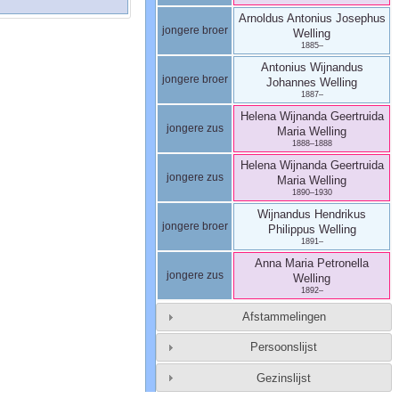
Arnoldus Antonius Josephus
jongere broer
Welling
1885
–
Antonius Wijnandus
jongere broer
Johannes
Welling
1887
–
Helena Wijnanda Geertruida
jongere zus
Maria
Welling
1888
–
1888
Helena Wijnanda Geertruida
jongere zus
Maria
Welling
1890
–
1930
Wijnandus Hendrikus
jongere broer
Philippus
Welling
1891
–
Anna Maria Petronella
jongere zus
Welling
1892
–
Afstammelingen
Persoonslijst
Gezinslijst