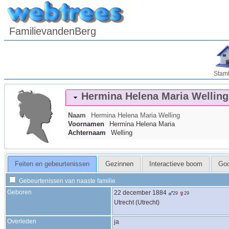
FamilievandenBerg
Stam
Hermina Helena Maria
Welling
Naam
Hermina Helena Maria
Welling
Voornamen
Hermina Helena Maria
Achternaam
Welling
Feiten en gebeurtenissen
Gezinnen
Interactieve boom
Go
Gebeurtenissen van naaste familie
Geboren
22 december 1884
29
29
Utrecht (Utrecht)
Overleden
ja