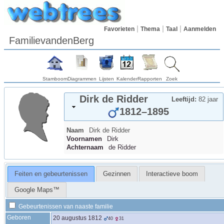
Favorieten
Thema
Taal
Aanmelden
FamilievandenBerg
Stamboom
Diagrammen
Lijsten
Kalender
Rapporten
Zoek
Dirk
de Ridder
Leeftijd:
82 jaar
1812
–
1895
Naam
Dirk
de Ridder
Voornamen
Dirk
Achternaam
de Ridder
Feiten en gebeurtenissen
Gezinnen
Interactieve boom
Google Maps™
Gebeurtenissen van naaste familie
Geboren
20 augustus 1812
40
31