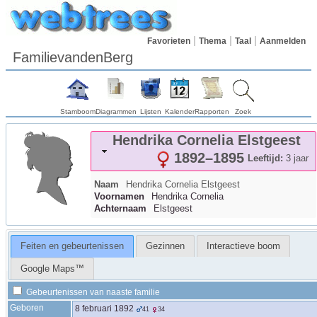
Favorieten
Thema
Taal
Aanmelden
FamilievandenBerg
Stamboom
Diagrammen
Lijsten
Kalender
Rapporten
Zoek
Hendrika Cornelia
Elstgeest
1892
–
1895
Leeftijd:
3 jaar
Naam
Hendrika Cornelia
Elstgeest
Voornamen
Hendrika Cornelia
Achternaam
Elstgeest
Feiten en gebeurtenissen
Gezinnen
Interactieve boom
Google Maps™
Gebeurtenissen van naaste familie
Geboren
8 februari 1892
41
34