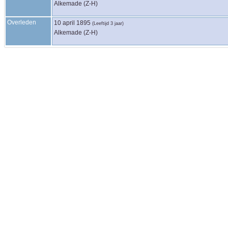
Alkemade (Z-H)
Overleden
10 april 1895
(Leeftijd 3 jaar)
Alkemade (Z-H)