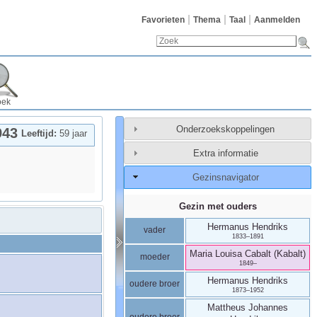
Favorieten
Thema
Taal
Aanmelden
oek
Onderzoekskoppelingen
943
Leeftijd:
59 jaar
Extra informatie
Gezinsnavigator
Gezin met ouders
Hermanus
Hendriks
vader
1833
–
1891
Maria Louisa
Cabalt (Kabalt)
moeder
1849
–
Hermanus
Hendriks
oudere broer
1873
–
1952
Mattheus Johannes
oudere broer