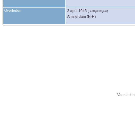
Overleden
3 april 1943
(Leeftijd 59 jaar)
Amsterdam (N-H)
Voor techn