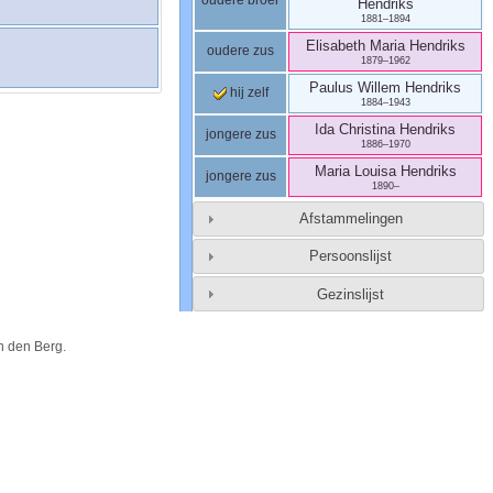
Hendriks
1881
–
1894
Elisabeth Maria
Hendriks
oudere zus
1879
–
1962
Paulus Willem
Hendriks
hij zelf
1884
–
1943
Ida Christina
Hendriks
jongere zus
1886
–
1970
Maria Louisa
Hendriks
jongere zus
1890
–
Afstammelingen
Persoonslijst
Gezinslijst
n den Berg
.