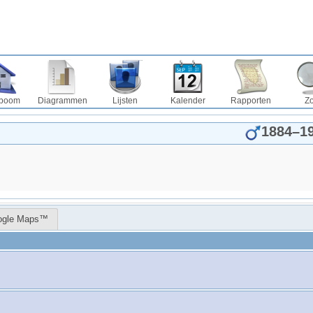
boom
Diagrammen
Lijsten
Kalender
Rapporten
Z
1884
–
1
ogle Maps™