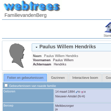
FamilievandenBerg
Stam
Paulus Willem
Hendriks
Naam
Paulus Willem
Hendriks
Voornamen
Paulus Willem
Achternaam
Hendriks
Feiten en gebeurtenissen
Gezinnen
Interactieve boom
Go
Gebeurtenissen van naaste familie
Geboren
14 maart 1884
50
34
Nieuwer-Amstel (N-H)
Beroep
Melkbezorger
ja