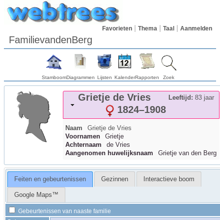
Favorieten
Thema
Taal
Aanmelden
FamilievandenBerg
Stamboom
Diagrammen
Lijsten
Kalender
Rapporten
Zoek
Grietje
de Vries
Leeftijd:
83 jaar
1824
–
1908
Naam
Grietje
de Vries
Voornamen
Grietje
Achternaam
de Vries
Aangenomen huwelijksnaam
Grietje van den Berg
Feiten en gebeurtenissen
Gezinnen
Interactieve boom
Google Maps™
Gebeurtenissen van naaste familie