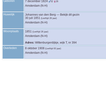
Geboren
7 december 1824
32
26
Amsterdam (N-H)
Huwelijk
Johannes
van den Berg
—
Bekijk dit gezin
30 juli 1851
(Leeftijd 26 jaar)
Amsterdam (N-H)
Woonplaats
1851
(Leeftijd 26 jaar)
Amsterdam (N-H)
Adres:
Wittenburgerdijkje, wijk T, nr 394
Overleden
8 oktober 1908
(Leeftijd 83 jaar)
Amsterdam (N-H)