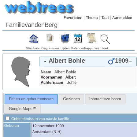
Favorieten
Thema
Taal
Aanmelden
FamilievandenBerg
Stamboom
Diagrammen
Lijsten
Kalender
Rapporten
Zoek
Albert
Bohle
1909
–
Naam
Albert
Bohle
Voornamen
Albert
Achternaam
Bohle
Feiten en gebeurtenissen
Gezinnen
Interactieve boom
Google Maps™
Gebeurtenissen van naaste familie
Geboren
12 november 1909
Amsterdam (N-H)