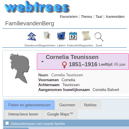
Favorieten
Thema
Taal
Aanmelden
FamilievandenBerg
Stamboom
Diagrammen
Lijsten
Kalender
Rapporten
Zoek
Cornelia
Teunissen
1851
–
1916
Leeftijd:
65 jaar
Naam
Cornelia
Teunissen
Voornamen
Cornelia
Achternaam
Teunissen
Aangenomen huwelijksnaam
Cornelia Balvert
Feiten en gebeurtenissen
Gezinnen
Notities
Interactieve boom
Google Maps™
Gebeurtenissen van naaste familie