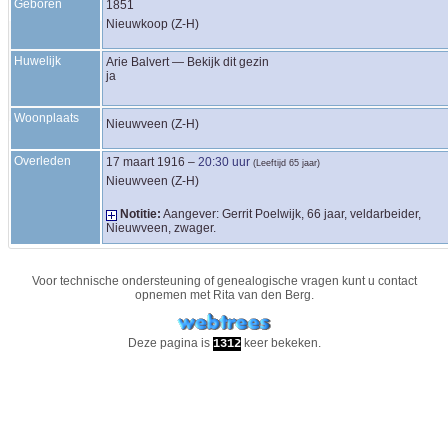
Geboren
1851
Nieuwkoop (Z-H)
Huwelijk
Arie
Balvert
—
Bekijk dit gezin
ja
Woonplaats
Nieuwveen (Z-H)
Overleden
17 maart 1916
–
20:30 uur
(Leeftijd 65 jaar)
Nieuwveen (Z-H)
Notitie:
Aangever: Gerrit Poelwijk, 66 jaar, veldarbeider,
Nieuwveen, zwager.
Voor technische ondersteuning of genealogische vragen kunt u contact
opnemen met
Rita van den Berg
.
Deze pagina is
keer bekeken.
1312