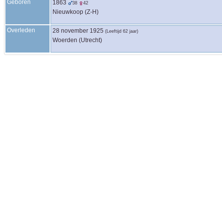
Geboren
1863
38
42
Nieuwkoop (Z-H)
Overleden
28 november 1925
(Leeftijd 62 jaar)
Woerden (Utrecht)