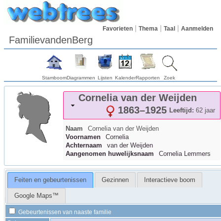
Favorieten
Thema
Taal
Aanmelden
FamilievandenBerg
Stamboom
Diagrammen
Lijsten
Kalender
Rapporten
Zoek
Cornelia
van der Weijden
1863
–
1925
Leeftijd:
62 jaar
Naam
Cornelia
van der Weijden
Voornamen
Cornelia
Achternaam
van der Weijden
Aangenomen huwelijksnaam
Cornelia Lemmers
Feiten en gebeurtenissen
Gezinnen
Interactieve boom
Google Maps™
Gebeurtenissen van naaste familie