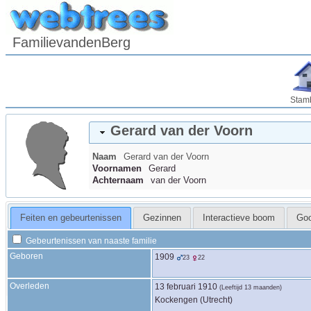
FamilievandenBerg
Stam
Gerard
van der Voorn
Naam
Gerard
van der Voorn
Voornamen
Gerard
Achternaam
van der Voorn
Feiten en gebeurtenissen
Gezinnen
Interactieve boom
Go
Gebeurtenissen van naaste familie
Geboren
1909
23
22
Overleden
13 februari 1910
(Leeftijd 13 maanden)
Kockengen (Utrecht)