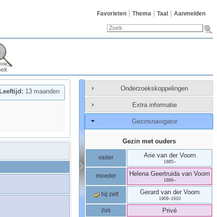
Favorieten
Thema
Taal
Aanmelden
oek
Onderzoekskoppelingen
Leeftijd:
13 maanden
Extra informatie
Gezinsnavigator
Gezin met ouders
Arie
van der Voorn
vader
1885
–
Helena Geertruida
van Voorn
moeder
1886
–
Gerard
van der Voorn
hij zelf
1909
–
1910
zus
Privé