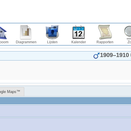
boom
Diagrammen
Lijsten
Kalender
Rapporten
Z
1909
–
1910
ogle Maps™