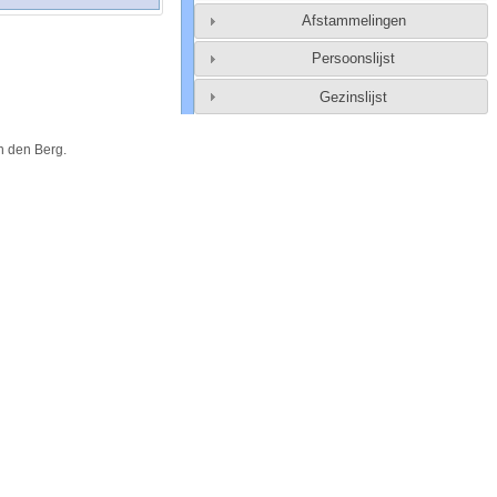
Afstammelingen
Persoonslijst
Gezinslijst
n den Berg
.