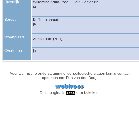
Huwelijk
Willemina Adria
Post
—
Bekijk dit gezin
ja
Beroep
Koffiehuishouder
ja
Woonplaats
Amsterdam (N-H)
Overleden
ja
Voor technische ondersteuning of genealogische vragen kunt u contact
opnemen met
Rita van den Berg
.
Deze pagina is
keer bekeken.
1268