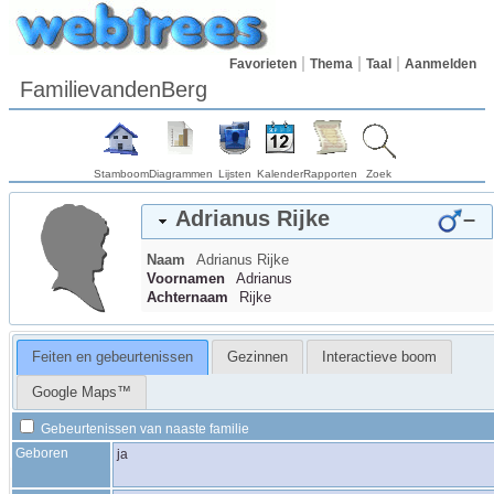
Favorieten
Thema
Taal
Aanmelden
FamilievandenBerg
Stamboom
Diagrammen
Lijsten
Kalender
Rapporten
Zoek
Adrianus
Rijke
–
Naam
Adrianus
Rijke
Voornamen
Adrianus
Achternaam
Rijke
Feiten en gebeurtenissen
Gezinnen
Interactieve boom
Google Maps™
Gebeurtenissen van naaste familie
Geboren
ja