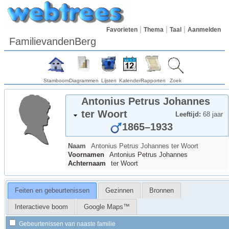
Favorieten
Thema
Taal
Aanmelden
FamilievandenBerg
Stamboom
Diagrammen
Lijsten
Kalender
Rapporten
Zoek
Antonius Petrus Johannes
ter Woort
Leeftijd:
68 jaar
1865
–
1933
Naam
Antonius Petrus Johannes
ter Woort
Voornamen
Antonius Petrus Johannes
Achternaam
ter Woort
Feiten en gebeurtenissen
Gezinnen
Bronnen
Interactieve boom
Google Maps™
Gebeurtenissen van naaste familie