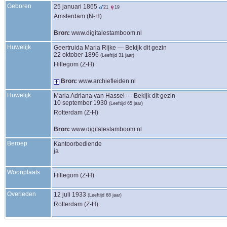
Geboren
25 januari 1865
21
19
Amsterdam (N-H)
Bron:
www.digitalestamboom.nl
Huwelijk
Geertruida Maria
Rijke
—
Bekijk dit gezin
22 oktober 1896
(Leeftijd 31 jaar)
Hillegom (Z-H)
Bron:
www.archiefleiden.nl
Huwelijk
Maria Adriana
van Hassel
—
Bekijk dit gezin
10 september 1930
(Leeftijd 65 jaar)
Rotterdam (Z-H)
Bron:
www.digitalestamboom.nl
Beroep
Kantoorbediende
ja
Woonplaats
Hillegom (Z-H)
Overleden
12 juli 1933
(Leeftijd 68 jaar)
Rotterdam (Z-H)