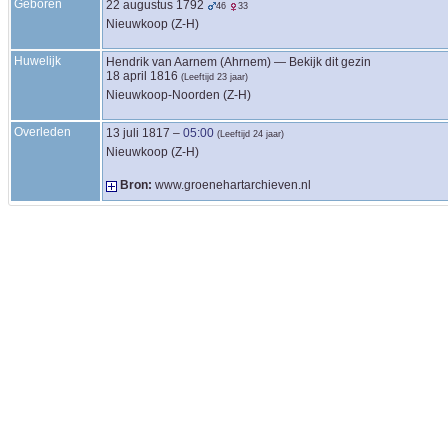
Geboren
22 augustus 1792
46
33
Nieuwkoop (Z-H)
Huwelijk
Hendrik
van Aarnem (Ahrnem)
—
Bekijk dit gezin
18 april 1816
(Leeftijd 23 jaar)
Nieuwkoop-Noorden (Z-H)
Overleden
13 juli 1817
–
05:00
(Leeftijd 24 jaar)
Nieuwkoop (Z-H)
Bron:
www.groenehartarchieven.nl