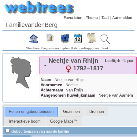
Favorieten
Thema
Taal
Aanmelden
FamilievandenBerg
Stamboom
Diagrammen
Lijsten
Kalender
Rapporten
Zoek
Neeltje
van Rhijn
Leeftijd:
24 jaar
1792
–
1817
Naam
Neeltje
van Rhijn
Voornamen
Neeltje
Achternaam
van Rhijn
Aangenomen huwelijksnaam
Neeltje van Aarnem
Feiten en gebeurtenissen
Gezinnen
Bronnen
Interactieve boom
Google Maps™
Gebeurtenissen van naaste familie