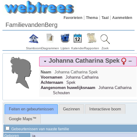
Favorieten
Thema
Taal
Aanmelden
FamilievandenBerg
Stamboom
Diagrammen
Lijsten
Kalender
Rapporten
Zoek
Johanna Catharina
Spek
–
Naam
Johanna Catharina
Spek
Voornamen
Johanna Catharina
Achternaam
Spek
Aangenomen huwelijksnaam
Johanna Catharina
Schouten
Feiten en gebeurtenissen
Gezinnen
Interactieve boom
Google Maps™
Gebeurtenissen van naaste familie
Geboren
ja