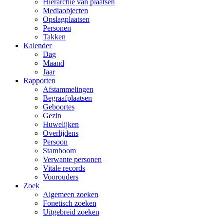
Hiërarchie van plaatsen
Mediaobjecten
Opslagplaatsen
Personen
Takken
Kalender
Dag
Maand
Jaar
Rapporten
Afstammelingen
Begraafplaatsen
Geboortes
Gezin
Huwelijken
Overlijdens
Persoon
Stamboom
Verwante personen
Vitale records
Voorouders
Zoek
Algemeen zoeken
Fonetisch zoeken
Uitgebreid zoeken