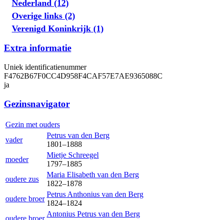
Nederland (12)
Overige links (2)
Verenigd Koninkrijk (1)
Extra informatie
Uniek identificatienummer
F4762B67F0CC4D958F4CAF57E7AE9365088C
ja
Gezinsnavigator
Gezin met ouders
Petrus
van den Berg
vader
1801
–
1888
Mietje
Schreegel
moeder
1797
–
1885
Maria Elisabeth
van den Berg
oudere zus
1822
–
1878
Petrus Anthonius
van den Berg
oudere broer
1824
–
1824
Antonius Petrus
van den Berg
oudere broer