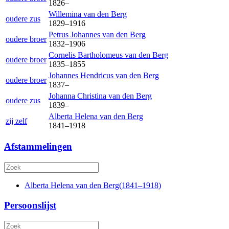
1826
–
Willemina
van den Berg
oudere zus
1829
–
1916
Petrus Johannes
van den Berg
oudere broer
1832
–
1906
Cornelis Bartholomeus
van den Berg
oudere broer
1835
–
1855
Johannes Hendricus
van den Berg
oudere broer
1837
–
Johanna Christina
van den Berg
oudere zus
1839
–
Alberta Helena
van den Berg
zij zelf
1841
–
1918
Afstammelingen
Alberta Helena
van den Berg
(
1841
–
1918
)
Persoonslijst