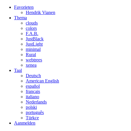
Favorieten
Hendrik
Vianen
Thema
clouds
colors
F.A.B.
JustBlack
JustLight
minimal
Rural
webtrees
xenea
Taal
Deutsch
American English
español
français
italiano
Nederlands
polski
português
Türkçe
Aanmelden