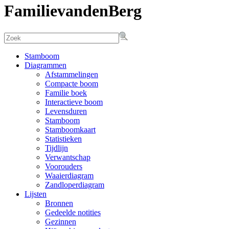
FamilievandenBerg
Stamboom
Diagrammen
Afstammelingen
Compacte boom
Familie boek
Interactieve boom
Levensduren
Stamboom
Stamboomkaart
Statistieken
Tijdlijn
Verwantschap
Voorouders
Waaierdiagram
Zandloperdiagram
Lijsten
Bronnen
Gedeelde notities
Gezinnen