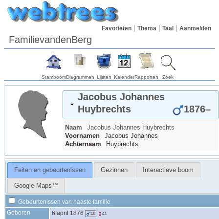
Favorieten
Thema
Taal
Aanmelden
FamilievandenBerg
Stamboom
Diagrammen
Lijsten
Kalender
Rapporten
Zoek
Jacobus Johannes
Huybrechts
1876
–
Naam
Jacobus Johannes
Huybrechts
Voornamen
Jacobus Johannes
Achternaam
Huybrechts
Feiten en gebeurtenissen
Gezinnen
Interactieve boom
Google Maps™
Gebeurtenissen van naaste familie
Geboren
6 april 1876
46
41