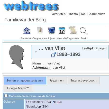
Favorieten
Thema
Taal
Aanmelden
FamilievandenBerg
Stamboom
Diagrammen
Lijsten
Kalender
Rapporten
Zoek
…
van Vliet
Leeftijd:
0 dagen
1893
–
1893
Naam
…
van Vliet
Achternaam
van Vliet
Feiten en gebeurtenissen
Gezinnen
Interactieve boom
Google Maps™
Gebeurtenissen van naaste familie
Geboren
17 december 1893
40
40
Nieuwkoop (Z-H)