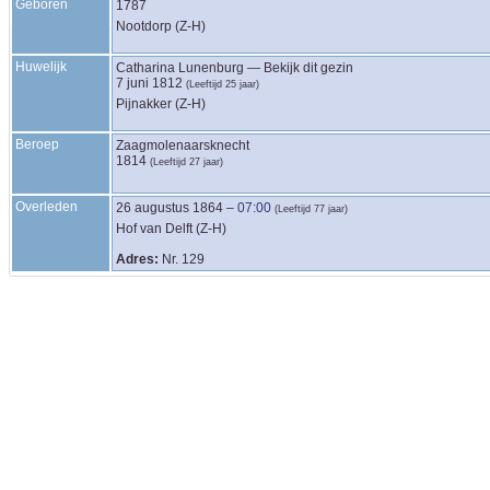
Geboren
1787
Nootdorp (Z-H)
Huwelijk
Catharina
Lunenburg
—
Bekijk dit gezin
7 juni 1812
(Leeftijd 25 jaar)
Pijnakker (Z-H)
Beroep
Zaagmolenaarsknecht
1814
(Leeftijd 27 jaar)
Overleden
26 augustus 1864
–
07:00
(Leeftijd 77 jaar)
Hof van Delft (Z-H)
Adres:
Nr. 129