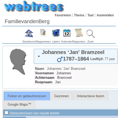
Favorieten
Thema
Taal
Aanmelden
FamilievandenBerg
Stamboom
Diagrammen
Lijsten
Kalender
Rapporten
Zoek
Johannes ‘Jan’
Bramzeel
1787
–
1864
Leeftijd:
77 jaar
Naam
Johannes ‘Jan’
Bramzeel
Voornamen
Johannes
Achternaam
Bramzeel
Roepnaam
Jan
Feiten en gebeurtenissen
Gezinnen
Interactieve boom
Google Maps™
Gebeurtenissen van naaste familie