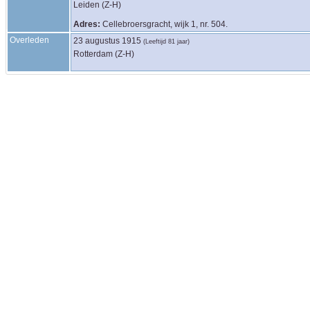
Leiden (Z-H)
Adres:
Cellebroersgracht, wijk 1, nr. 504.
Overleden
23 augustus 1915
(Leeftijd 81 jaar)
Rotterdam (Z-H)