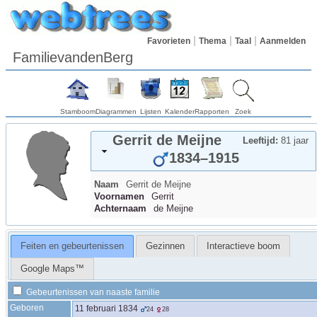
Favorieten
Thema
Taal
Aanmelden
FamilievandenBerg
Stamboom
Diagrammen
Lijsten
Kalender
Rapporten
Zoek
Gerrit
de Meijne
Leeftijd:
81 jaar
1834
–
1915
Naam
Gerrit
de Meijne
Voornamen
Gerrit
Achternaam
de Meijne
Feiten en gebeurtenissen
Gezinnen
Interactieve boom
Google Maps™
Gebeurtenissen van naaste familie
Geboren
11 februari 1834
24
28