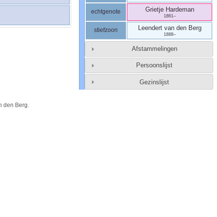
Grietje
Hardeman
echtgenote
1861
–
Leendert
van den Berg
stiefzoon
1888
–
Afstammelingen
Persoonslijst
Gezinslijst
n den Berg
.