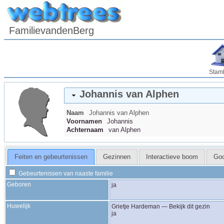
FamilievandenBerg
Stam
Johannis
van Alphen
Naam
Johannis
van Alphen
Voornamen
Johannis
Achternaam
van Alphen
Feiten en gebeurtenissen
Gezinnen
Interactieve boom
Go
Gebeurtenissen van naaste familie
Geboren
ja
Huwelijk
Grietje
Hardeman
—
Bekijk dit gezin
ja