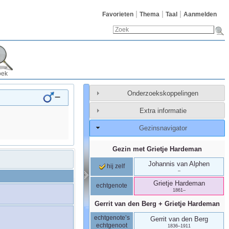
Favorieten
Thema
Taal
Aanmelden
oek
Onderzoekskoppelingen
–
Extra informatie
Gezinsnavigator
Gezin met
Grietje
Hardeman
Johannis
van Alphen
hij zelf
–
Grietje
Hardeman
echtgenote
1861
–
Gerrit
van den Berg
+
Grietje
Hardeman
echtgenote’s
Gerrit
van den Berg
echtgenoot
1836
–
1911