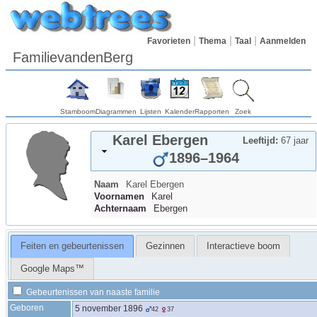
Favorieten
Thema
Taal
Aanmelden
FamilievandenBerg
Stamboom
Diagrammen
Lijsten
Kalender
Rapporten
Zoek
Karel
Ebergen
Leeftijd:
67 jaar
1896
–
1964
Naam
Karel
Ebergen
Voornamen
Karel
Achternaam
Ebergen
Feiten en gebeurtenissen
Gezinnen
Interactieve boom
Google Maps™
Gebeurtenissen van naaste familie
Geboren
5 november 1896
42
37