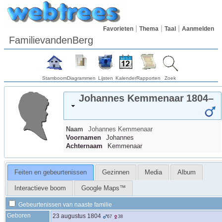
Favorieten
Thema
Taal
Aanmelden
FamilievandenBerg
Stamboom
Diagrammen
Lijsten
Kalender
Rapporten
Zoek
Johannes
Kemmenaar
1804
–
Naam
Johannes
Kemmenaar
Voornamen
Johannes
Achternaam
Kemmenaar
Feiten en gebeurtenissen
Gezinnen
Media
Album
Interactieve boom
Google Maps™
Gebeurtenissen van naaste familie
Geboren
23 augustus 1804
67
38