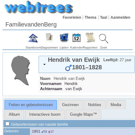
Favorieten
Thema
Taal
Aanmelden
FamilievandenBerg
Stamboom
Diagrammen
Lijsten
Kalender
Rapporten
Zoek
Hendrik
van Ewijk
Leeftijd:
27 jaar
1801
–
1828
Naam
Hendrik
van Ewijk
Voornamen
Hendrik
Achternaam
van Ewijk
Feiten en gebeurtenissen
Gezinnen
Notities
Media
Album
Interactieve boom
Google Maps™
Gebeurtenissen van naaste familie
Geboren
1801
33
27