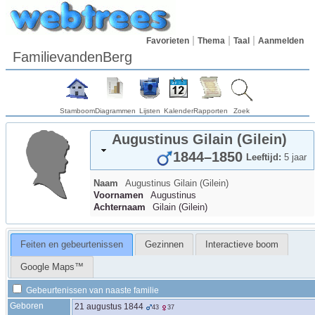
Favorieten
Thema
Taal
Aanmelden
FamilievandenBerg
Stamboom
Diagrammen
Lijsten
Kalender
Rapporten
Zoek
Augustinus
Gilain (Gilein)
1844
–
1850
Leeftijd:
5 jaar
Naam
Augustinus
Gilain (Gilein)
Voornamen
Augustinus
Achternaam
Gilain (Gilein)
Feiten en gebeurtenissen
Gezinnen
Interactieve boom
Google Maps™
Gebeurtenissen van naaste familie
Geboren
21 augustus 1844
43
37