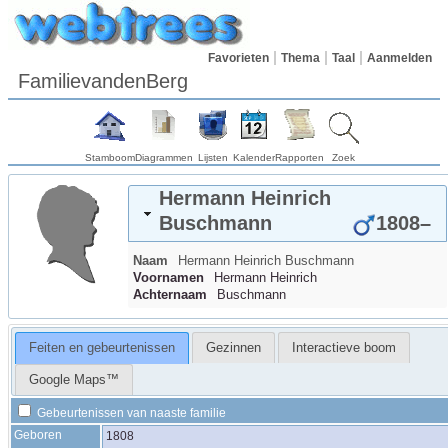
Favorieten
Thema
Taal
Aanmelden
FamilievandenBerg
Stamboom
Diagrammen
Lijsten
Kalender
Rapporten
Zoek
Hermann Heinrich
Buschmann
1808
–
Naam
Hermann Heinrich
Buschmann
Voornamen
Hermann Heinrich
Achternaam
Buschmann
Feiten en gebeurtenissen
Gezinnen
Interactieve boom
Google Maps™
Gebeurtenissen van naaste familie
Geboren
1808