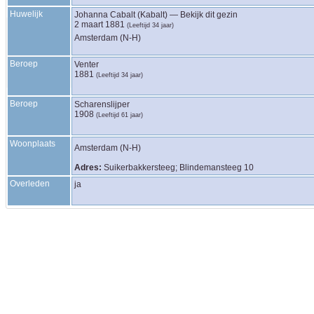
Huwelijk
Johanna
Cabalt (Kabalt)
—
Bekijk dit gezin
2 maart 1881
(Leeftijd 34 jaar)
Amsterdam (N-H)
Beroep
Venter
1881
(Leeftijd 34 jaar)
Beroep
Scharenslijper
1908
(Leeftijd 61 jaar)
Woonplaats
Amsterdam (N-H)
Adres:
Suikerbakkersteeg; Blindemansteeg 10
Overleden
ja