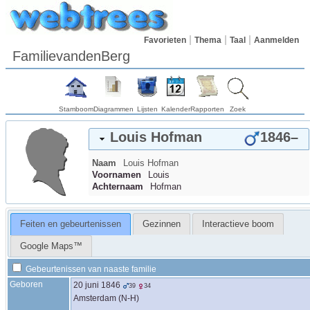
Favorieten
Thema
Taal
Aanmelden
FamilievandenBerg
Stamboom
Diagrammen
Lijsten
Kalender
Rapporten
Zoek
Louis
Hofman
1846
–
Naam
Louis
Hofman
Voornamen
Louis
Achternaam
Hofman
Feiten en gebeurtenissen
Gezinnen
Interactieve boom
Google Maps™
Gebeurtenissen van naaste familie
Geboren
20 juni 1846
39
34
Amsterdam (N-H)