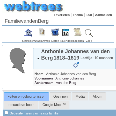
Favorieten
Thema
Taal
Aanmelden
FamilievandenBerg
Stamboom
Diagrammen
Lijsten
Kalender
Rapporten
Zoek
Anthonie Johannes
van den
Berg
1818
–
1819
Leeftijd:
10 maanden
Naam
Anthonie Johannes
van den Berg
Voornamen
Anthonie Johannes
Achternaam
van den Berg
Feiten en gebeurtenissen
Gezinnen
Media
Album
Interactieve boom
Google Maps™
Gebeurtenissen van naaste familie